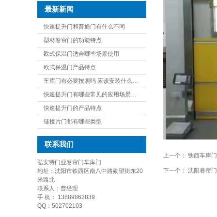
最新新闻
快速提升门和普通门有什么不同
型材卷帘门的功能特点
欧式保温门适合哪些场景使用
欧式保温门产品特点
车库门有必要按照吗 应该安装什么…
快速提升门有哪些常见的应用场景…
快速提升门的产品特点
链接片门都有哪些类型
联系我们
上一个：
铁西车库门
弘安特门业卷帘门车库门
下一个：
沈阳卷帘门
地址：沈阳市铁西区南八中路勋望街东20
米路北
联系人：曹经理
手 机： 13889862839
QQ：502702103