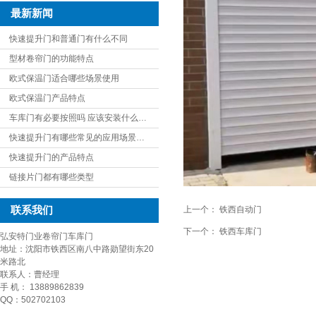
最新新闻
快速提升门和普通门有什么不同
型材卷帘门的功能特点
欧式保温门适合哪些场景使用
欧式保温门产品特点
车库门有必要按照吗 应该安装什么…
快速提升门有哪些常见的应用场景…
快速提升门的产品特点
链接片门都有哪些类型
上一个：
铁西自动门
联系我们
下一个：
铁西车库门
弘安特门业卷帘门车库门
地址：沈阳市铁西区南八中路勋望街东20
米路北
联系人：曹经理
手 机： 13889862839
QQ：502702103