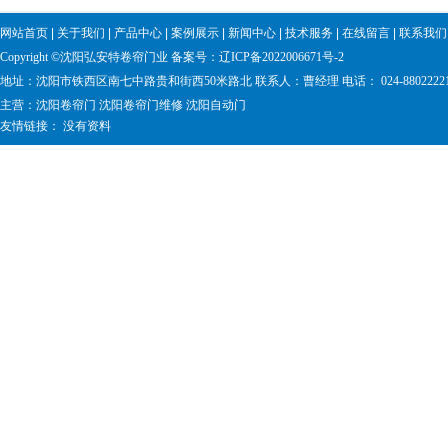
网站首页
|
关于我们
|
产品中心
|
案例展示
|
新闻中心
|
技术服务
|
在线留言
|
联系我们
Copyright ©沈阳弘安特卷帘门业 备案号：
辽ICP备2022006671号-2
地址：沈阳市铁西区南七中路贵和街西50米路北 联系人：曹经理 电话： 024-88022221 手 机
主营：
沈阳卷帘门
沈阳卷帘门维修
沈阳自动门
友情链接： 没有资料